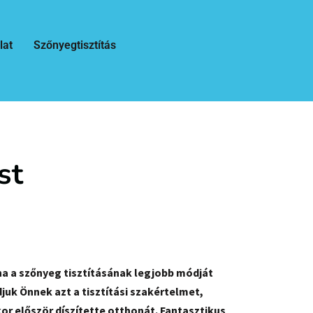
lat
Szőnyegtisztítás
st
ha a szőnyeg tisztításának legjobb módját
uk Önnek azt a tisztítási szakértelmet,
or először díszítette otthonát. Fantasztikus