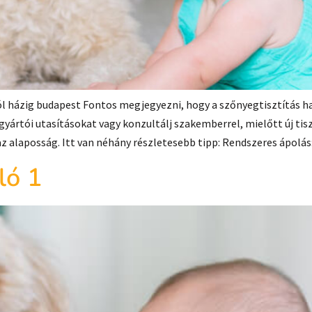
ól házig budapest Fontos megjegyezni, hogy a szőnyegtisztítás 
 gyártói utasításokat vagy konzultálj szakemberrel, mielőtt új tis
az alaposság. Itt van néhány részletesebb tipp: Rendszeres ápolá
ló 1