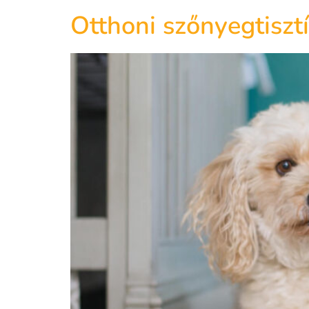
Otthoni szőnyegtisztí