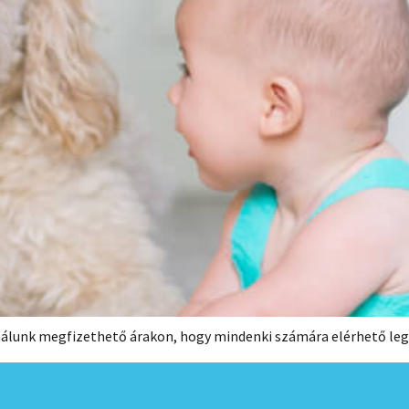
nálunk megfizethető árakon, hogy mindenki számára elérhető leg