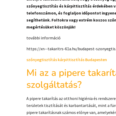
szőnyegtisztítás és kárpittisztítás érdekében
telefonszámon, és foglaljon időpontot ingyenes 
segíthetünk. Foltokra vagy extrém koszos szőn
megértésüket köszönjük!
további információ
https://xn--takaritrs-61a.hu/budapest-szonyegti
szőnyegtisztítás kárpittisztítás Budapesten
Mi az a pipere takar
szolgáltatás?
A pipere takarítás az otthoni higiénia és rendsze
területek tisztítását és karbantartását, mint a f
pipere takarításnak számos előnye van, amelyekért 