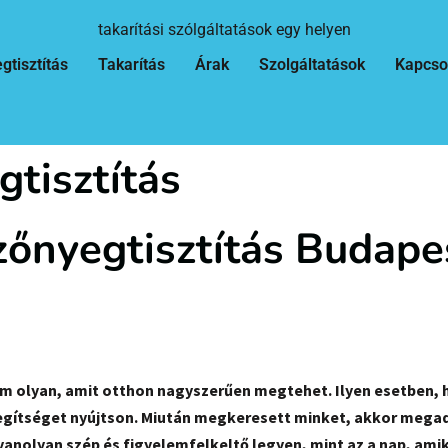
takarítási szólgáltatások egy helyen
gtisztítás
Takarítás
Árak
Szolgáltatások
Kapcso
gtisztítás
zőnyegtisztítás Budape
nem olyan, amit otthon nagyszerűen megtehet. Ilyen esetben, 
segítséget nyújtson. Miután megkeresett minket, akkor megadj
nolyan szép és figyelemfelkeltő legyen, mint az a nap, amik