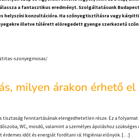
 válassza a fantasztikus eredményt. Szolgáltatásunk Budapest
helyszíni konzultációra. Ha szőnyegtisztításra vagy kárpittis
yegekre illetve túlérett elöregedett gyenge szerkezetű szőn
sztitas-szonyegmosas/
ítás, milyen árakon érhető 
res tisztaság fenntartásának elengedhetetlen része. Ez a folyamat
ürdőszoba, WC, mosdó, valamint a személyes ápoláshoz szükséges e
érdemes időt és energiát fordítani rá: Higiéniai előnyök. […]