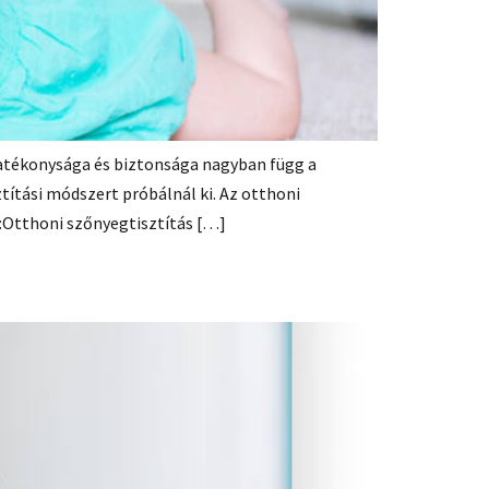
hatékonysága és biztonsága nagyban függ a
ztítási módszert próbálnál ki. Az otthoni
s:Otthoni szőnyegtisztítás […]