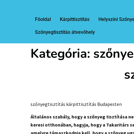
Főoldal
Kárpittisztítás
Helyszíni Szőnye
Szőnyegtisztítás átvevőhely
Kategória:
szőnye
s
szőnyegtisztítás kárpittisztítás Budapesten
Általános szabály, hogy a szőnyeg tisztítása 
keresi otthonában, hagyja, hogy a Takaritárs 
amelyre támaszkodnia kell, hogy a szőnyeg ugya