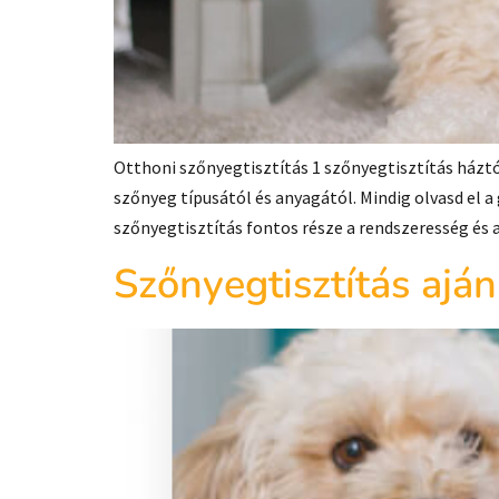
Otthoni szőnyegtisztítás 1 szőnyegtisztítás házt
szőnyeg típusától és anyagától. Mindig olvasd el a
szőnyegtisztítás fontos része a rendszeresség és 
Szőnyegtisztítás aján