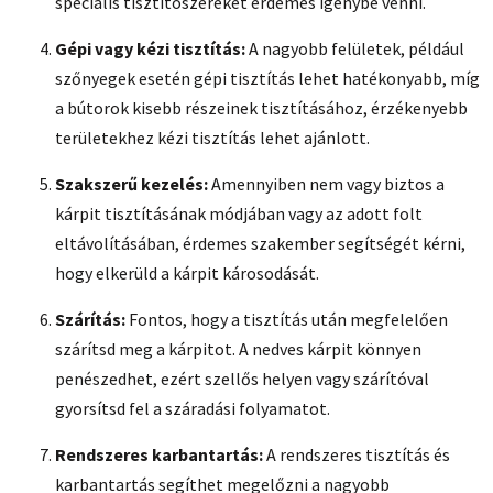
speciális tisztítószereket érdemes igénybe venni.
Gépi vagy kézi tisztítás:
A nagyobb felületek, például
szőnyegek esetén gépi tisztítás lehet hatékonyabb, míg
a bútorok kisebb részeinek tisztításához, érzékenyebb
területekhez kézi tisztítás lehet ajánlott.
Szakszerű kezelés:
Amennyiben nem vagy biztos a
kárpit tisztításának módjában vagy az adott folt
eltávolításában, érdemes szakember segítségét kérni,
hogy elkerüld a kárpit károsodását.
Szárítás:
Fontos, hogy a tisztítás után megfelelően
szárítsd meg a kárpitot. A nedves kárpit könnyen
penészedhet, ezért szellős helyen vagy szárítóval
gyorsítsd fel a száradási folyamatot.
Rendszeres karbantartás:
A rendszeres tisztítás és
karbantartás segíthet megelőzni a nagyobb