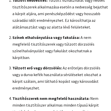
Túlzott nedvesítés:
Túlzott vízhasználat vagy nedves
tisztítószerek alkalmazása esetén a nedvesség bejuthat
a kárpit aljára, ami penészképződést vagy hosszabb
száradási időt eredményezhet. Ez károsíthatja az
alátámasztást vagy az alatta lévő felületeket.
Színek elhalványulása vagy fakulása:
A nem
megfelelő tisztítószerek vagy túlzott dörzsölés
színelhalványulást vagy fakulást okozhatnak a
kárpitban.
Túlzott erő vagy dörzsölés:
Az erőteljes dörzsölés
vagy a durva kefék használata sérüléseket okozhat a
kárpit szálain, ami látható kopást vagy károsodást
eredményezhet.
Tisztítószerek nem megfelelő használata:
Nem
minden tisztítószer alkalmas minden típusú kárpit