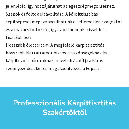
jelenlétét, így hozzájárulhat az egészségmegőrzéshez.
Szagok és foltok eltávolítása: A kárpittisztítás
segítségével megszabadulhatunk a kellemetlen szagoktól
és a makacs foltoktól, így az otthonunk frissebb és
tisztább lesz.
Hosszabb élettartam: A megfelelő kárpittisztítás
hosszabb élettartamot biztosít a szőnyegeknek és
kárpitozott bútoroknak, mivel eltávolítja a káros
szennyeződéseket és megakadályozza a kopást.
Professzionális Kárpittisztítás
Szakértőktől