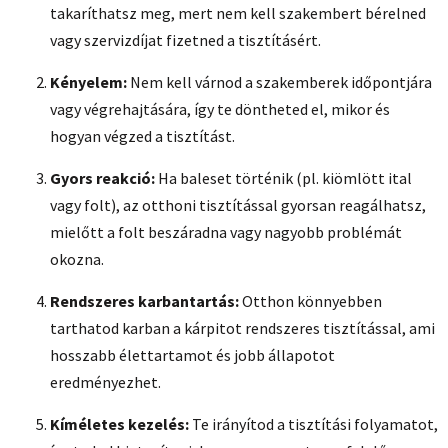
takaríthatsz meg, mert nem kell szakembert bérelned
vagy szervizdíjat fizetned a tisztításért.
Kényelem:
Nem kell várnod a szakemberek időpontjára
vagy végrehajtására, így te döntheted el, mikor és
hogyan végzed a tisztítást.
Gyors reakció:
Ha baleset történik (pl. kiömlött ital
vagy folt), az otthoni tisztítással gyorsan reagálhatsz,
mielőtt a folt beszáradna vagy nagyobb problémát
okozna.
Rendszeres karbantartás:
Otthon könnyebben
tarthatod karban a kárpitot rendszeres tisztítással, ami
hosszabb élettartamot és jobb állapotot
eredményezhet.
Kíméletes kezelés:
Te irányítod a tisztítási folyamatot,