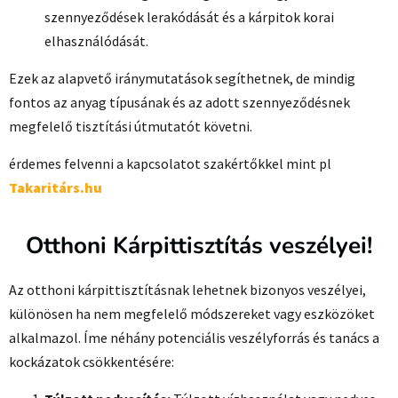
szennyeződések lerakódását és a kárpitok korai
elhasználódását.
Ezek az alapvető iránymutatások segíthetnek, de mindig
fontos az anyag típusának és az adott szennyeződésnek
megfelelő tisztítási útmutatót követni.
érdemes felvenni a kapcsolatot szakértőkkel mint pl
Takaritárs.hu
Otthoni Kárpittisztítás veszélyei!
Az otthoni kárpittisztításnak lehetnek bizonyos veszélyei,
különösen ha nem megfelelő módszereket vagy eszközöket
alkalmazol. Íme néhány potenciális veszélyforrás és tanács a
kockázatok csökkentésére: