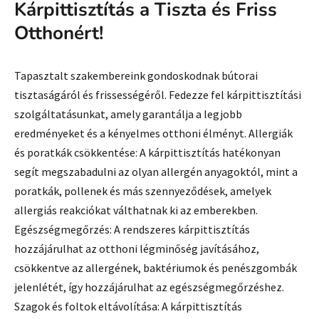
Kárpittisztítás a Tiszta és Friss
Otthonért!
Tapasztalt szakembereink gondoskodnak bútorai
tisztaságáról és frissességéről. Fedezze fel kárpittisztítási
szolgáltatásunkat, amely garantálja a legjobb
eredményeket és a kényelmes otthoni élményt. Allergiák
és poratkák csökkentése: A kárpittisztítás hatékonyan
segít megszabadulni az olyan allergén anyagoktól, mint a
poratkák, pollenek és más szennyeződések, amelyek
allergiás reakciókat válthatnak ki az emberekben.
Egészségmegőrzés: A rendszeres kárpittisztítás
hozzájárulhat az otthoni légminőség javításához,
csökkentve az allergének, baktériumok és penészgombák
jelenlétét, így hozzájárulhat az egészségmegőrzéshez.
Szagok és foltok eltávolítása: A kárpittisztítás