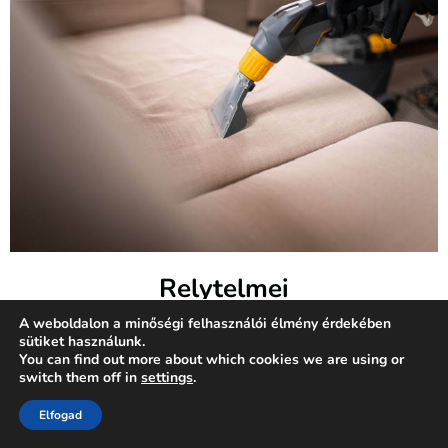
Relytelmei
A weboldalon a minőségi felhasználói élmény érdekében
A kárpittisztításnak számos előnye lehet, amelyek közül
sütiket használunk.
You can find out more about which cookies we are using or
néhány fontos:
switch them off in
settings
.
Friss és tiszta környezet:
A rendszeres kárpittisztítás
Elfogad
segít megszabadulni a poratkáktól, allergénektől és