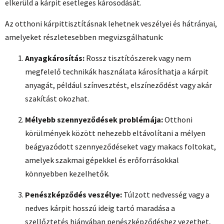
elkerüld a kárpit esetleges károsodását.
Az otthoni kárpittisztításnak lehetnek veszélyei és hátrányai,
amelyeket részletesebben megvizsgálhatunk:
Anyagkárosítás:
Rossz tisztítószerek vagy nem
megfelelő technikák használata károsíthatja a kárpit
anyagát, például színvesztést, elszíneződést vagy akár
szakítást okozhat.
Mélyebb szennyeződések problémája:
Otthoni
körülmények között nehezebb eltávolítani a mélyen
beágyazódott szennyeződéseket vagy makacs foltokat,
amelyek szakmai gépekkel és erőforrásokkal
könnyebben kezelhetők.
Penészképződés veszélye:
Túlzott nedvesség vagy a
nedves kárpit hosszú ideig tartó maradása a
szellőztetés hiányában penészképződéshez vezethet,