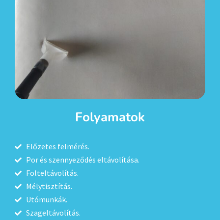
Folyamatok
Előzetes felmérés.
Por és szennyeződés eltávolítása.
Folteltávolítás.
Mélytisztítás.
Utómunkák.
Szageltávolítás.