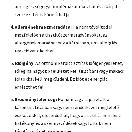
ami egészségügyi problémákat okozhat és a kárpit
szerkezetét is károsíthatja.
Allergének megmaradása:
Ha nem távolítod el
megfelelően a tisztítószermaradványokat, az
allergének maradhatnak a kárpitban, ami allergiás
reakciókat okozhat.
Időigény:
Az otthoni kárpittisztítás időigényes lehet,
főleg ha nagyobb felületet kell tisztítani vagy makacs
foltokkal kell megküzdeni. Ez időt és energiát
emészthet fel.
Eredménytelenség:
Ha nem vagy tapasztalt a
kárpittisztításban vagy nem rendelkezel megfelelő
eszközökkel, előfordulhat, hogy a tisztítás nem lesz
hatékony, és a szennyeződések vagy foltok nem
távolíthatók el megfelelően.