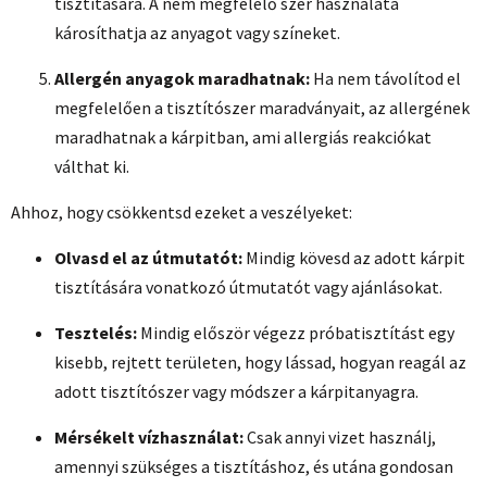
tisztítására. A nem megfelelő szer használata
károsíthatja az anyagot vagy színeket.
Allergén anyagok maradhatnak:
Ha nem távolítod el
megfelelően a tisztítószer maradványait, az allergének
maradhatnak a kárpitban, ami allergiás reakciókat
válthat ki.
Ahhoz, hogy csökkentsd ezeket a veszélyeket:
Olvasd el az útmutatót:
Mindig kövesd az adott kárpit
tisztítására vonatkozó útmutatót vagy ajánlásokat.
Tesztelés:
Mindig először végezz próbatisztítást egy
kisebb, rejtett területen, hogy lássad, hogyan reagál az
adott tisztítószer vagy módszer a kárpitanyagra.
Mérsékelt vízhasználat:
Csak annyi vizet használj,
amennyi szükséges a tisztításhoz, és utána gondosan