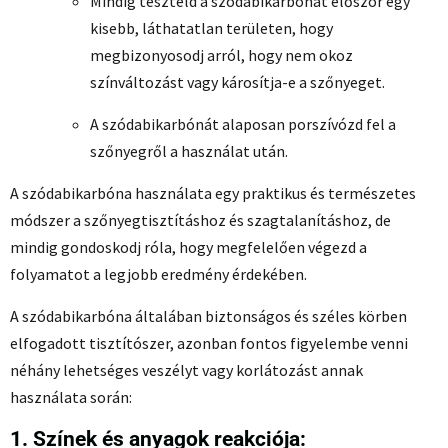
Mindig teszteld a szódabikarbónát először egy
kisebb, láthatatlan területen, hogy
megbizonyosodj arról, hogy nem okoz
színváltozást vagy károsítja-e a szőnyeget.
A szódabikarbónát alaposan porszívózd fel a
szőnyegről a használat után.
A szódabikarbóna használata egy praktikus és természetes
módszer a szőnyegtisztításhoz és szagtalanításhoz, de
mindig gondoskodj róla, hogy megfelelően végezd a
folyamatot a legjobb eredmény érdekében.
A szódabikarbóna általában biztonságos és széles körben
elfogadott tisztítószer, azonban fontos figyelembe venni
néhány lehetséges veszélyt vagy korlátozást annak
használata során:
1. Színek és anyagok reakciója: