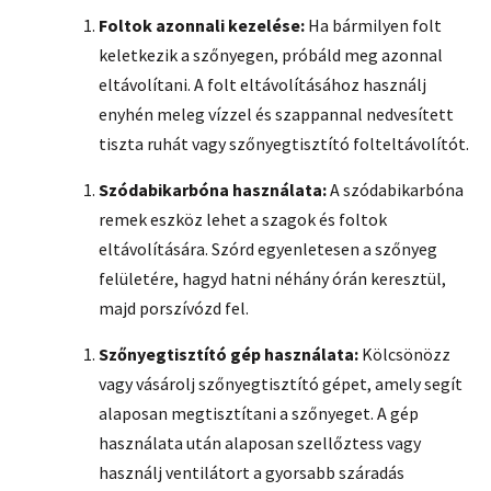
Foltok azonnali kezelése:
Ha bármilyen folt
keletkezik a szőnyegen, próbáld meg azonnal
eltávolítani. A folt eltávolításához használj
enyhén meleg vízzel és szappannal nedvesített
tiszta ruhát vagy szőnyegtisztító folteltávolítót.
Szódabikarbóna használata:
A szódabikarbóna
remek eszköz lehet a szagok és foltok
eltávolítására. Szórd egyenletesen a szőnyeg
felületére, hagyd hatni néhány órán keresztül,
majd porszívózd fel.
Szőnyegtisztító gép használata:
Kölcsönözz
vagy vásárolj szőnyegtisztító gépet, amely segít
alaposan megtisztítani a szőnyeget. A gép
használata után alaposan szellőztess vagy
használj ventilátort a gyorsabb száradás