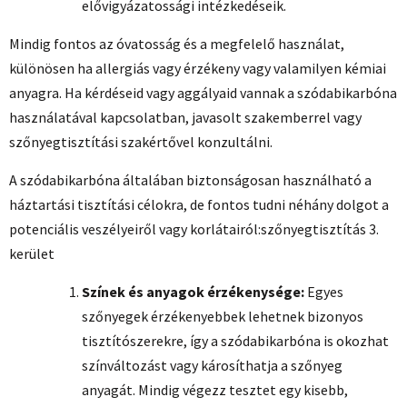
elővigyázatossági intézkedéseik.
Mindig fontos az óvatosság és a megfelelő használat,
különösen ha allergiás vagy érzékeny vagy valamilyen kémiai
anyagra. Ha kérdéseid vagy aggályaid vannak a szódabikarbóna
használatával kapcsolatban, javasolt szakemberrel vagy
szőnyegtisztítási szakértővel konzultálni.
A szódabikarbóna általában biztonságosan használható a
háztartási tisztítási célokra, de fontos tudni néhány dolgot a
potenciális veszélyeiről vagy korlátairól:
szőnyegtisztítás 3.
kerület
Színek és anyagok érzékenysége:
Egyes
szőnyegek érzékenyebbek lehetnek bizonyos
tisztítószerekre, így a szódabikarbóna is okozhat
színváltozást vagy károsíthatja a szőnyeg
anyagát. Mindig végezz tesztet egy kisebb,