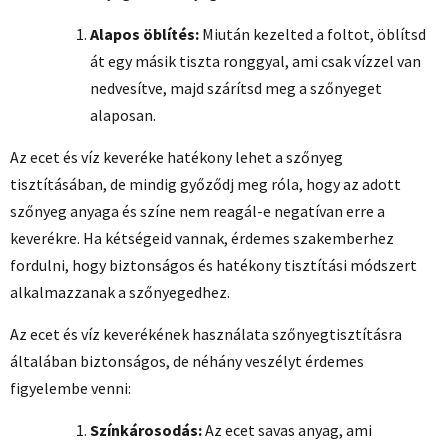
Alapos öblítés:
Miután kezelted a foltot, öblítsd
át egy másik tiszta ronggyal, ami csak vízzel van
nedvesítve, majd szárítsd meg a szőnyeget
alaposan.
Az ecet és víz keveréke hatékony lehet a szőnyeg
tisztításában, de mindig győződj meg róla, hogy az adott
szőnyeg anyaga és színe nem reagál-e negatívan erre a
keverékre. Ha kétségeid vannak, érdemes szakemberhez
fordulni, hogy biztonságos és hatékony tisztítási módszert
alkalmazzanak a szőnyegedhez.
Az ecet és víz keverékének használata szőnyegtisztításra
általában biztonságos, de néhány veszélyt érdemes
figyelembe venni:
Színkárosodás:
Az ecet savas anyag, ami