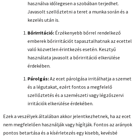
használva időlegesen a szobában terjedhet.
Javasolt szellőztetni a teret a munka során és a
kezelés után is.
Bőrirritáció:
Érzékenyebb bőrrel rendelkező
emberek bőrirritációt tapasztalhatnak az ecettel
való közvetlen érintkezés esetén. Kesztyű
használata javasolt a bőrirritáció elkerülése
érdekében.
Párolgás:
Az ecet párolgása irritálhatja a szemet
és a légutakat, ezért fontos a megfelelő
szellőztetés és a szemészeti vagy légzőszervi
irritációk elkerülése érdekében.
Ezek a veszélyek általában akkor jelentkezhetnek, ha az ecet
nem megfelelően használják vagy hígítják. Fontos az arányok
pontos betartása és a kísérletezés egy kisebb, kevésbé