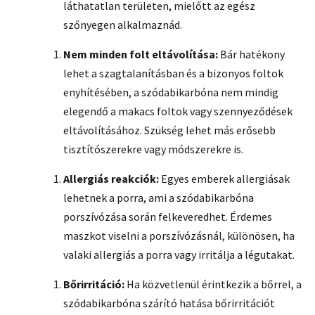
láthatatlan területen, mielőtt az egész
szőnyegen alkalmaznád.
Nem minden folt eltávolítása:
Bár hatékony
lehet a szagtalanításban és a bizonyos foltok
enyhítésében, a szódabikarbóna nem mindig
elegendő a makacs foltok vagy szennyeződések
eltávolításához. Szükség lehet más erősebb
tisztítószerekre vagy módszerekre is.
Allergiás reakciók:
Egyes emberek allergiásak
lehetnek a porra, ami a szódabikarbóna
porszívózása során felkeveredhet. Érdemes
maszkot viselni a porszívózásnál, különösen, ha
valaki allergiás a porra vagy irritálja a légutakat.
Bőrirritáció:
Ha közvetlenül érintkezik a bőrrel, a
szódabikarbóna szárító hatása bőrirritációt