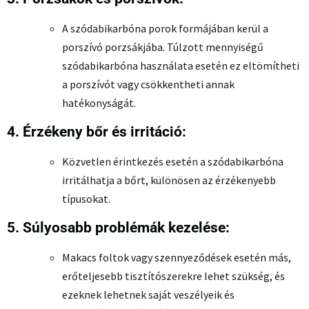
A szódabikarbóna porok formájában kerül a
porszívó porzsákjába. Túlzott mennyiségű
szódabikarbóna használata esetén ez eltömítheti
a porszívót vagy csökkentheti annak
hatékonyságát.
4. Érzékeny bőr és irritáció:
Közvetlen érintkezés esetén a szódabikarbóna
irritálhatja a bőrt, különösen az érzékenyebb
típusokat.
5. Súlyosabb problémák kezelése:
Makacs foltok vagy szennyeződések esetén más,
erőteljesebb tisztítószerekre lehet szükség, és
ezeknek lehetnek saját veszélyeik és