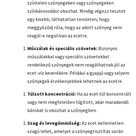
színtelen szőnyegeken vagy szőnyegeken
színkárosodást okozhat. Mindig végezz tesztet
egy kisebb, láthatatlan területen, hogy
meggyőződj róla, hogy az adott szőnyeg nem
reagál-e negatívan az ecetre.
Műszálak és speciális szövetek:
Bizonyos
műszálakkal vagy speciális szövetekkel
rendelkező szőnyegek nem reagálhatnak jól az
ecet-víz keverékére. Például a gyapjú vagy selyem
szőnyegek érzékenyebbek lehetnek az ecetre.
Túlzott koncentráció:
Ha az ecet túl koncentrált
vagy nem megfelelően hígított, akár maradandó
károkat is okozhat a szőnyegben.
Szag és levegőminőség:
Az ecet kellemetlen
szagú lehet, amelyet a szőnyegtisztítás során