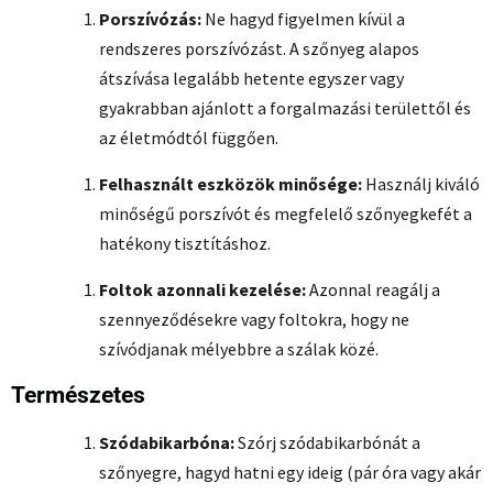
Porszívózás:
Ne hagyd figyelmen kívül a
rendszeres porszívózást. A szőnyeg alapos
átszívása legalább hetente egyszer vagy
gyakrabban ajánlott a forgalmazási területtől és
az életmódtól függően.
Felhasznált eszközök minősége:
Használj kiváló
minőségű porszívót és megfelelő szőnyegkefét a
hatékony tisztításhoz.
Foltok azonnali kezelése:
Azonnal reagálj a
szennyeződésekre vagy foltokra, hogy ne
szívódjanak mélyebbre a szálak közé.
Természetes
Szódabikarbóna:
Szórj szódabikarbónát a
szőnyegre, hagyd hatni egy ideig (pár óra vagy akár