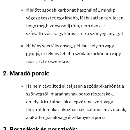
Mielőtt szódabikarbónát használnál, mindig
végezz tesztet egy kisebb, láthatatlan területen,
hogy megbizonyosodj róla, nem okoz-e
színváltozást vagy károsítja-e a szőnyeg anyagát.
Néhány speciális anyag, például selyem vagy
gyapjú, érzékeny lehet a szódabikarbónára vagy
más tisztítószerekre.
2. Maradó porok:
Ha nem távolítod el teljesen a szódabikarbónát a
szőnyegről, maradhatnak poros részecskék,
amelyek irritálhatják a légzőrendszert vagy
bőrproblémákat okozhatnak, különösen azoknak,
akik allergiásak vagy érzékenyek a porra.
3. Porzsákok és porszívók: