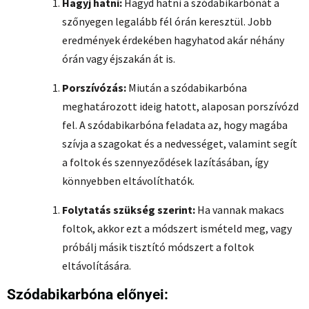
Hagyj hatni:
Hagyd hatni a szódabikarbónát a
szőnyegen legalább fél órán keresztül. Jobb
eredmények érdekében hagyhatod akár néhány
órán vagy éjszakán át is.
Porszívózás:
Miután a szódabikarbóna
meghatározott ideig hatott, alaposan porszívózd
fel. A szódabikarbóna feladata az, hogy magába
szívja a szagokat és a nedvességet, valamint segít
a foltok és szennyeződések lazításában, így
könnyebben eltávolíthatók.
Folytatás szükség szerint:
Ha vannak makacs
foltok, akkor ezt a módszert ismételd meg, vagy
próbálj másik tisztító módszert a foltok
eltávolítására.
Szódabikarbóna előnyei: