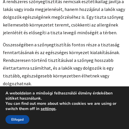
A rendszeres szőnyegtisztítás nemcsak esztétikailag javítja a
lakás vagy iroda megjelenését, hanem hozzájárul a lakók vagy
dolgozók egészségének megőrzéséhez is. Egy tiszta szőnyeg
kellemesebb környezetet teremt, csökkenti az allergének
jelenlétét és elősegíti a tiszta levegő minőségét a térben.
Összességében a szőnyegtisztítás fontos része a tisztaság
fenntartásának és az egészséges környezet kialakításának.
Rendszeresen történő tisztításával a szőnyeg hosszabb
élettartamra számíthat, és a lakók vagy dolgozók is egy
tisztább, egészségesebb környezetben élhetnek vagy
dolgozhatnak.
A weboldalon a minőségi felhasználói élmény érdekében
Szőnyegtisztítás ajánló 1 A szőnyegtisztítás fontos része a
sütiket használunk.
lakás vagy iroda ápolásának és tisztaságának fenntartásában.
You can find out more about which cookies we are using or
switch them off in
settings
.
A rendszeres szőnyegtisztítás nemcsak esztétikailag fontos,
hanem hozzájárul a szőnyeg hosszabb élettartamához és az
Elfogad
egészséges környezet kialakításához is.