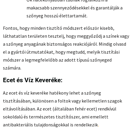
makacsabb szennyeződésekkel és garantálják a
szőnyeg hosszú élettartamát.
Fontos, hogy minden tisztító módszert először kisebb,
láthatatlan területen tesztelj, hogy meggyőződj a színek vagy
a szőnyeg anyagának biztonságos reakciójáról. Mindig olvasd
el a gyártói útmutatókat, hogy megtudd, melyik tisztítási
módszer a legmegfelelőbb az adott típusú szőnyeged
számára.
Ecet és Víz Keveréke:
Az ecet és víz keveréke hatékony lehet a szőnyeg
tisztításában, különösen a foltok vagy kellemetlen szagok
eltávolításában. Az ecet (általában fehér ecet) rendkívül
sokoldalú és természetes tisztítószer, ami emellett
antibakteriális tulajdonságokkal is rendelkezik
.