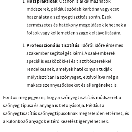
Házi praktikák
: Otthon is alkalmazhatók
módszerek, például szódabikarbóna vagy ecet
használata a szőnyegtisztítás során. Ezek
természetes és hatékony megoldások lehetnek a
foltok vagy kellemetlen szagok eltávolítására.
Professzionális tisztítás
: Időről időre érdemes
szakember segítségét kérni. A szakemberek
speciális eszközökkel és tisztítószerekkel
rendelkeznek, amelyek hatékonyan tudják
mélytisztítani a szőnyeget, eltávolítva még a
makacs szennyeződéseket és allergéneket is.
Fontos megjegyezni, hogy a szőnyegtisztítás módszerét a
szőnyeg típusa és anyaga is befolyásolja. Például a
szőnyegtisztítás szőnyegtípusoknak megfelelően eltérhet, és
a különböző anyagok eltérő kezelést igényelhetnek.