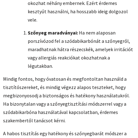
okozhat néhány embernek. Ezért érdemes
kesztyűt használni, ha hosszabb ideig dolgozol
vele.
Szőnyeg maradványai:
Ha nem alaposan
porszívózod fel a szódabikarbónát a szőnyegről,
maradhatnak hátra részecskék, amelyek irritációt
vagy allergiás reakciókat okozhatnak a
légutakban.
Mindig fontos, hogy óvatosan és megfontoltan használd a
tisztítószereket, és mindig végezz alapos teszteket, hogy
megbizonyosodj a biztonságos és hatékony használatukról.
Ha bizonytalan vagy a szőnyegtisztítási módszerrel vagy a
szódabikarbóna használatával kapcsolatban, érdemes
szakembertől tanácsot kérni.
A habos tisztítás egy hatékony és szőnyegbarát módszer a