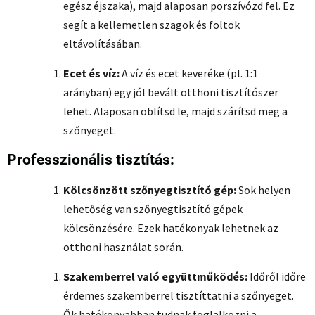
egész éjszaka), majd alaposan porszívózd fel. Ez
segít a kellemetlen szagok és foltok
eltávolításában.
Ecet és víz:
A víz és ecet keveréke (pl. 1:1
arányban) egy jól bevált otthoni tisztítószer
lehet. Alaposan öblítsd le, majd szárítsd meg a
szőnyeget.
Professzionális tisztítás:
Kölcsönzött szőnyegtisztító gép:
Sok helyen
lehetőség van szőnyegtisztító gépek
kölcsönzésére. Ezek hatékonyak lehetnek az
otthoni használat során.
Szakemberrel való együttműködés:
Időről időre
érdemes szakemberrel tisztíttatni a szőnyeget.
Ők hatékonyabban tudnak foglalkozni a