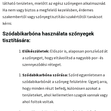
látható területen, mielőtt az egész szőnyegen alkalmaznád.
Ha nem vagy biztos a megfelelő kezelésben, érdemes
szakembertől vagy szőnyegtisztítási szakértőtől tanácsot
kérni.
Szódabikarbóna használata szőnyegek
tisztítására:
Előkészületek:
Először is, alaposan porszívózd át
a szőnyeget, hogy eltávolítsd a nagyobb por- és
szennyeződési réteget.
Szódabikarbóna szórása:
Szórd egyenletesen a
szódabikarbónát a szőnyeg felületére. Ügyelj arra,
hogy minden részt befedj, különösen azokat a
területeket, ahol kellemetlen szagok vannak vagy
ahol foltok voltak.