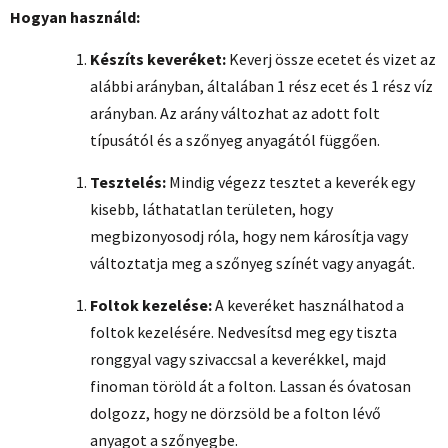
Hogyan használd:
Készíts keveréket:
Keverj össze ecetet és vizet az
alábbi arányban, általában 1 rész ecet és 1 rész víz
arányban. Az arány változhat az adott folt
típusától és a szőnyeg anyagától függően.
Tesztelés:
Mindig végezz tesztet a keverék egy
kisebb, láthatatlan területen, hogy
megbizonyosodj róla, hogy nem károsítja vagy
változtatja meg a szőnyeg színét vagy anyagát.
Foltok kezelése:
A keveréket használhatod a
foltok kezelésére. Nedvesítsd meg egy tiszta
ronggyal vagy szivaccsal a keverékkel, majd
finoman töröld át a folton. Lassan és óvatosan
dolgozz, hogy ne dörzsöld be a folton lévő
anyagot a szőnyegbe.