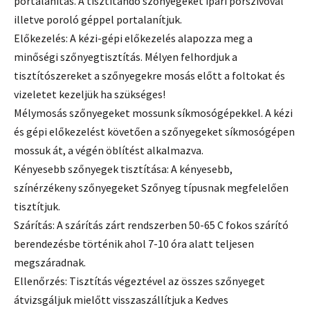
portalanítás. A tisztítandó szőnyegeket ipari pórszivóval
illetve poroló géppel portalanítjuk.
Előkezelés: A kézi-gépi előkezelés alapozza meg a
minőségi szőnyegtisztítás. Mélyen felhordjuk a
tisztítószereket a szőnyegekre mosás előtt a foltokat és
vizeletet kezeljük ha szükséges!
Mélymosás szőnyegeket mossunk síkmosógépekkel. A kézi
és gépi előkezelést követően a szőnyegeket síkmosógépen
mossuk át, a végén öblítést alkalmazva.
Kényesebb szőnyegek tisztítása: A kényesebb,
színérzékeny szőnyegeket Szőnyeg típusnak megfelelően
tisztítjuk.
Szárítás: A szárítás zárt rendszerben 50-65 C fokos szárító
berendezésbe történik ahol 7-10 óra alatt teljesen
megszáradnak.
Ellenőrzés: Tisztítás végeztével az összes szőnyeget
átvizsgáljuk mielőtt visszaszállítjuk a Kedves