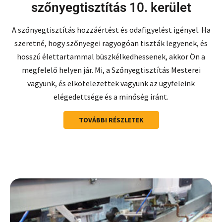
szőnyegtisztítás 10. kerület
A szőnyegtisztítás hozzáértést és odafigyelést igényel. Ha
szeretné, hogy szőnyegei ragyogóan tiszták legyenek, és
hosszú élettartammal büszkélkedhessenek, akkor Ön a
megfelelő helyen jár. Mi, a Szőnyegtisztítás Mesterei
vagyunk, és elkötelezettek vagyunk az ügyfeleink
elégedettsége és a minőség iránt.
TOVÁBBI RÉSZLETEK